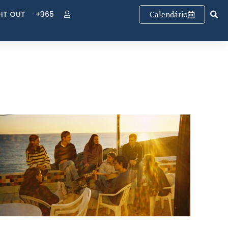
GHT OUT
+365
Calendário