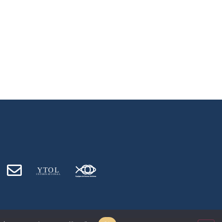
Y
T
O
L
INT
E
RN
A
T
I
O
NA
L