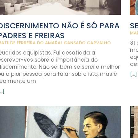
DISCERNIMENTO NÃO É SÓ PARA
S
MAR
PADRES E FREIRAS
31
MATILDE FERREIRA DO AMARAL CANSADO CARVALHO
mo
Queridos equipistas, Fui desafiada a
eq
escrever-vos sobre a importância do
de
discernimento. Não sei bem se serei a melhor
ou a pior pessoa para falar sobre isto, mas é
[...]
realmente um
...]