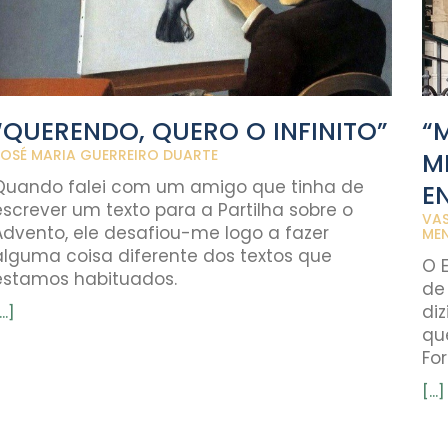
“QUERENDO, QUERO O INFINITO”
“
JOSÉ MARIA GUERREIRO DUARTE
M
Quando falei com um amigo que tinha de
E
escrever um texto para a Partilha sobre o
VAS
Advento, ele desafiou-me logo a fazer
ME
alguma coisa diferente dos textos que
O 
estamos habituados.
de
di
...]
qu
Fo
[...]