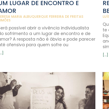
UM LUGAR DE ENCONTRO E
R
AMOR
B
ERESA MARIA ALBUQUERQUE FERREIRA DE FREITAS
LUÍ
SIMÕES
Qu
Será possível abrir a vivência individualista
te
do sofrimento a um lugar de encontro e de
Eq
amor? A resposta não é óbvia e pode parecer
an
até ofensiva para quem sofre ou
sim
...]
[...]