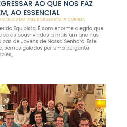
EGRESSAR AO QUE NOS FAZ
EM, AO ESSENCIAL
S CARLOS DO VALE BORGES MOTA CORREIA
erido Equipista, É com enorme alegria que
 dou as boas-vindas a mais um ano nas
uipas de Jovens de Nossa Senhora. Este
o, somos guiados por uma pergunta
ples,