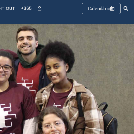
GHT OUT
+365
Calendário