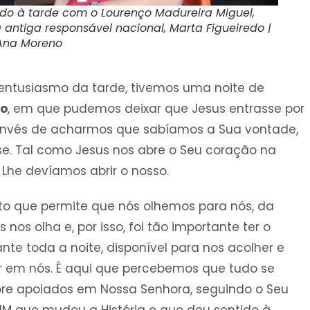
do à tarde com o Lourenço Madureira Miguel,
 antiga responsável nacional, Marta Figueiredo |
 Ana Moreno
o entusiasmo da tarde, tivemos uma noite de
mo
, em que pudemos deixar que Jesus entrasse por
invés de acharmos que sabíamos a Sua vontade,
sse. Tal como Jesus nos abre o Seu coração na
Lhe devíamos abrir o nosso.
o que permite que nós olhemos para nós, da
os olha e, por isso, foi tão importante ter o
nte toda a noite, disponível para nos acolher e
r em nós. É aqui que percebemos que tudo se
pre apoiados em Nossa Senhora, seguindo o Seu
SIM que mudou a História e que deu sentido à