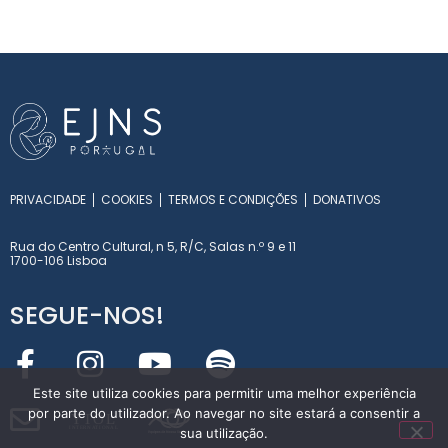
PRIVACIDADE
COOKIES
TERMOS E CONDIÇÕES
DONATIVOS
Rua do Centro Cultural, n 5, R/C, Salas n.º 9 e 11
1700-106 Lisboa
SEGUE-NOS!
Este site utiliza cookies para permitir uma melhor experiência
por parte do utilizador. Ao navegar no site estará a consentir a
Y
T
O
L
sua utilização.
INT
E
RN
A
T
I
O
NA
L