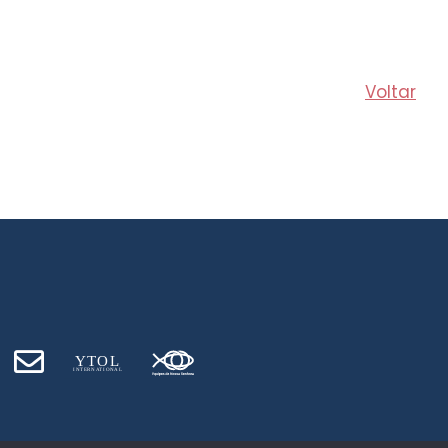
Voltar
Y
T
O
L
INT
E
RN
A
T
I
O
NA
L