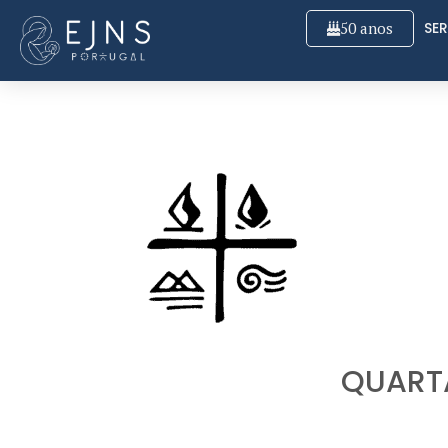
50 anos
SER
QUART