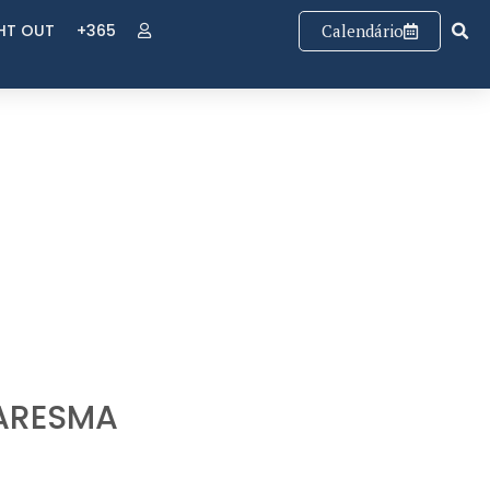
GHT OUT
+365
Calendário
ARESMA