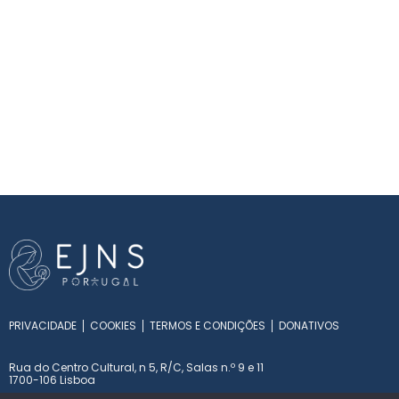
PRIVACIDADE
COOKIES
TERMOS E CONDIÇÕES
DONATIVOS
Rua do Centro Cultural, n 5, R/C, Salas n.º 9 e 11
1700-106 Lisboa