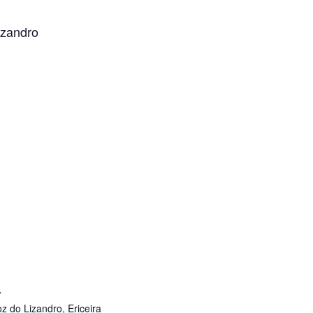
izandro
L
z do Lizandro, Ericeira