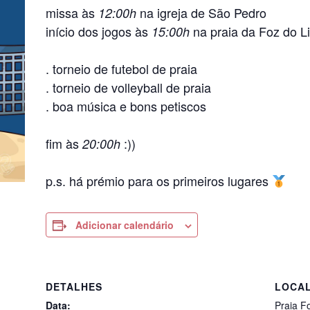
missa às
na igreja de São Pedro
12:00h
início dos jogos às
na praia da Foz do L
15:00h
. torneio de futebol de praia
. torneio de volleyball de praia
. boa música e bons petiscos
fim às
:))
20:00h
p.s. há prémio para os primeiros lugares
Adicionar calendário
DETALHES
LOCA
Data:
Praia Fo