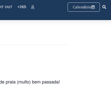
GHT OUT
+365
Calendário
de praia (muito) bem passada!