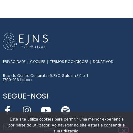
PRIVACIDADE
COOKIES
TERMOS E CONDIÇÕES
DONATIVOS
Rua do Centro Cultural, n 5, R/C, Salas n.º 9 e 11
1700-106 Lisboa
SEGUE-NOS!
Este site utiliza cookies para permitir uma melhor experiência
por parte do utilizador. Ao navegar no site estará a consentir a
Y
T
O
L
sua utilização.
INT
E
RN
A
T
I
O
NA
L