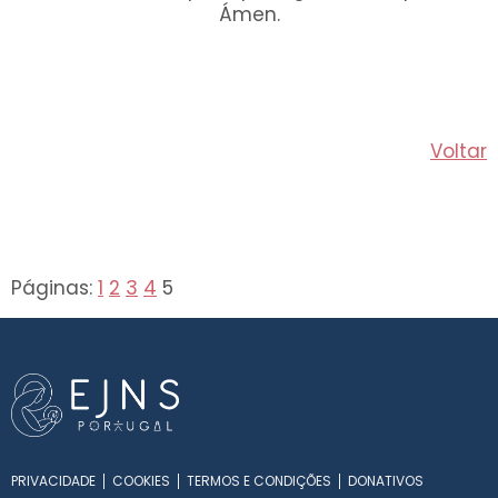
Ámen.
Voltar
Páginas:
1
2
3
4
5
PRIVACIDADE
COOKIES
TERMOS E CONDIÇÕES
DONATIVOS