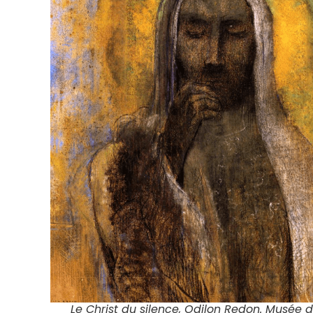
Le Christ du silence
, Odilon Redon. Musée 