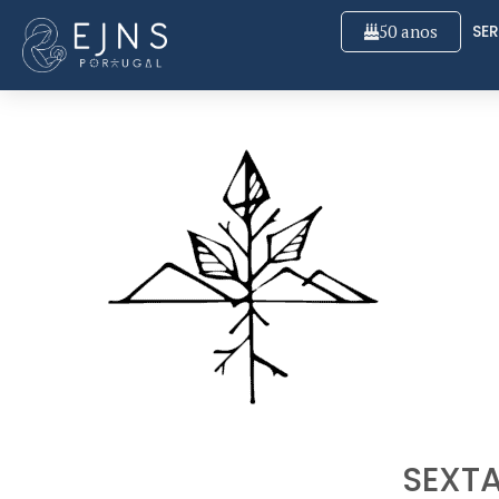
50 anos
SER
SEXTA