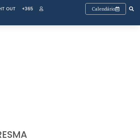
GHT OUT
+365
Calendário
ARESMA