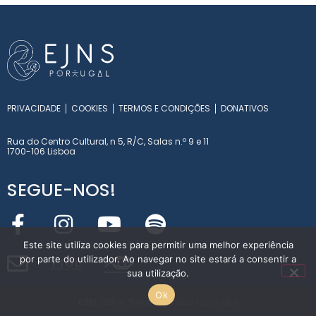
PRIVACIDADE
COOKIES
TERMOS E CONDIÇÕES
DONATIVOS
Rua do Centro Cultural, n 5, R/C, Salas n.º 9 e 11
1700-106 Lisboa
SEGUE-NOS!
Este site utiliza cookies para permitir uma melhor experiência
por parte do utilizador. Ao navegar no site estará a consentir a
Y
T
O
L
sua utilização.
INT
E
RN
A
T
I
O
NA
L
Ok
EJNS 2026 © Todos os direitos reservados