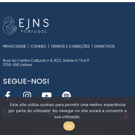
PRIVACIDADE
COOKIES
TERMOS E CONDIÇÕES
DONATIVOS
Rua do Centro Cultural, n 5, R/C, Salas n.º 9 e 11
1700-106 Lisboa
SEGUE-NOS!
Este site utiliza cookies para permitir uma melhor experiência
por parte do utilizador. Ao navegar no site estará a consentir a
Y
T
O
L
sua utilização.
INT
E
RN
A
T
I
O
NA
L
Ok
EJNS 2026 © Todos os direitos reservados