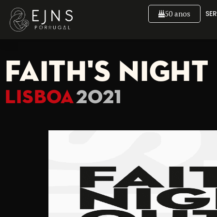
50 anos
SER
FAITH'S NIGHT
LISBOA
2021