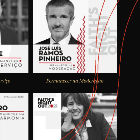
rviço
Permanecer na Moderação