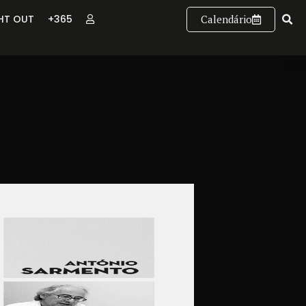
GHT OUT
+365
Calendário