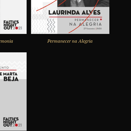
rmonia
Permanecer na Alegria