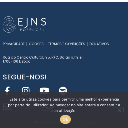
PRIVACIDADE
COOKIES
TERMOS E CONDIÇÕES
DONATIVOS
Rua do Centro Cultural, n 5, R/C, Salas n.º 9 e 11
1700-106 Lisboa
SEGUE-NOS!
Este site utiliza cookies para permitir uma melhor experiência
por parte do utilizador. Ao navegar no site estará a consentir a
Y
T
O
L
sua utilização.
INT
E
RN
A
T
I
O
NA
L
Ok
EJNS 2026 © Todos os direitos reservados