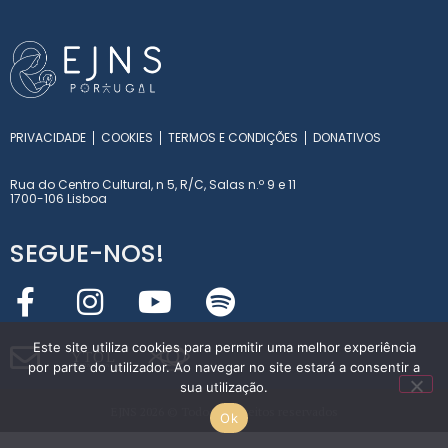
PRIVACIDADE
COOKIES
TERMOS E CONDIÇÕES
DONATIVOS
Rua do Centro Cultural, n 5, R/C, Salas n.º 9 e 11
1700-106 Lisboa
SEGUE-NOS!
Este site utiliza cookies para permitir uma melhor experiência
Y
T
O
L
por parte do utilizador. Ao navegar no site estará a consentir a
INT
E
RN
A
T
I
O
NA
L
sua utilização.
EJNS 2026 © Todos os direitos reservados
Ok