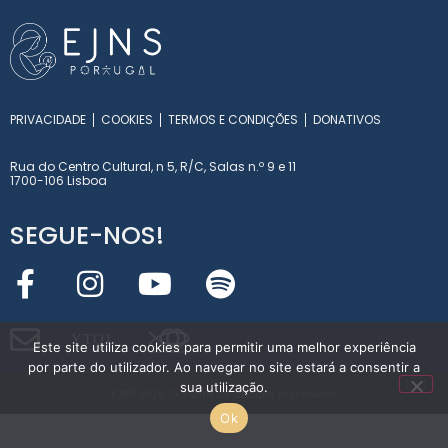
PRIVACIDADE
COOKIES
TERMOS E CONDIÇÕES
DONATIVOS
Rua do Centro Cultural, n 5, R/C, Salas n.º 9 e 11
1700-106 Lisboa
SEGUE-NOS!
Y
T
O
L
Este site utiliza cookies para permitir uma melhor experiência
INT
E
RN
A
T
I
O
NA
L
por parte do utilizador. Ao navegar no site estará a consentir a
sua utilização.
EJNS 2026 © Todos os direitos reservados
Ok