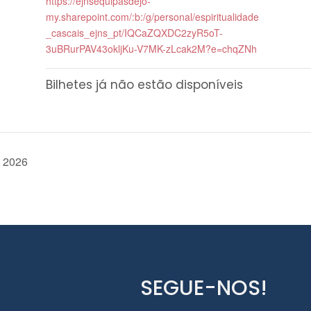
https://ejnsequipasdejo-
my.sharepoint.com/:b:/g/personal/espiritualidade
_cascais_ejns_pt/IQCaZQXDC2zyR5oT-
3uBRurPAV43okljKu-V7MK-zLcak2M?e=chqZNh
Bilhetes já não estão disponíveis
o 2026
SEGUE-NOS!