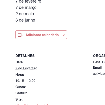
7 de fevereiro
7 de março
2 de maio
6 de junho
Adicionar calendário
DETALHES
ORGA
Data:
EJNS C
Email
7 de Fevereiro
activid
Hora:
10:15 - 12:00
Custo:
Gratuito
Site: