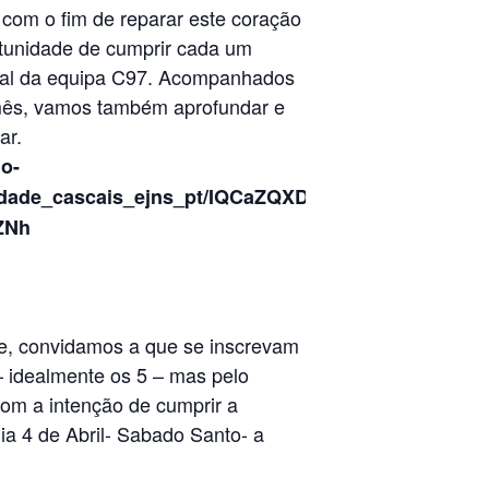
 com o fim de reparar este coração
tunidade de cumprir cada um
sal da equipa C97. Acompanhados
mês, vamos também aprofundar e
ar.
jo-
alidade_cascais_ejns_pt/IQCaZQXDC2zyR5oT-
ZNh
e, convidamos a que se inscrevam
idealmente os 5 – mas pelo
om a intenção de cumprir a
a 4 de Abril- Sabado Santo- a