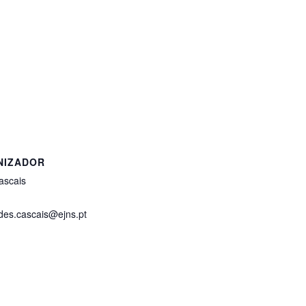
NIZADOR
ascais
ades.cascais@ejns.pt