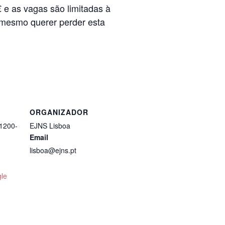
 e as vagas são limitadas à
s mesmo querer perder esta
ORGANIZADOR
 1200-
EJNS Lisboa
Email
lisboa@ejns.pt
le