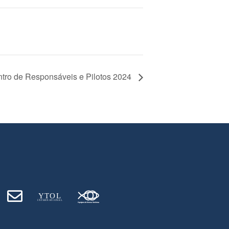
tro de Responsáveis e Pilotos 2024
Y
T
O
L
INT
E
RN
A
T
I
O
NA
L