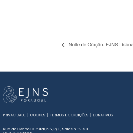
Noite de Oração- EJNS Lisbo
PRIVACIDADE
COOKIES
TERMOS E CONDIÇÕES
DONATIVOS
Rua do Centro Cultural, n 5, R/C, Salas n.º 9 e 11