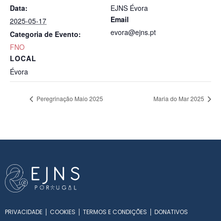
Data:
EJNS Évora
Email
2025-05-17
evora@ejns.pt
Categoria de Evento:
FNO
LOCAL
Évora
Peregrinação Maio 2025
Maria do Mar 2025
PRIVACIDADE
COOKIES
TERMOS E CONDIÇÕES
DONATIVOS