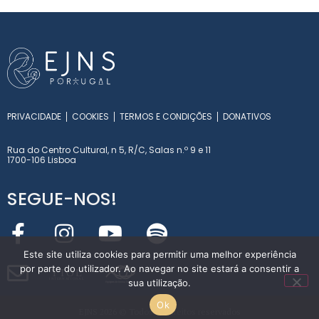
PRIVACIDADE
COOKIES
TERMOS E CONDIÇÕES
DONATIVOS
Rua do Centro Cultural, n 5, R/C, Salas n.º 9 e 11
1700-106 Lisboa
SEGUE-NOS!
Este site utiliza cookies para permitir uma melhor experiência
por parte do utilizador. Ao navegar no site estará a consentir a
Y
T
O
L
sua utilização.
INT
E
RN
A
T
I
O
NA
L
Ok
EJNS 2026 © Todos os direitos reservados