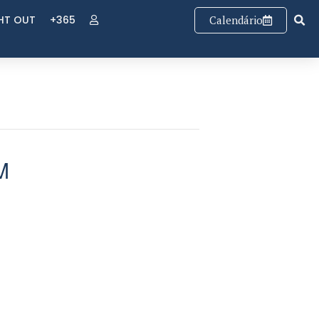
GHT OUT
+365
Calendário
M