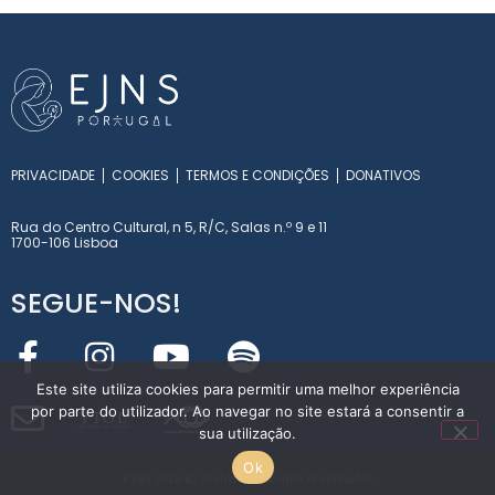
PRIVACIDADE
COOKIES
TERMOS E CONDIÇÕES
DONATIVOS
Rua do Centro Cultural, n 5, R/C, Salas n.º 9 e 11
1700-106 Lisboa
SEGUE-NOS!
Este site utiliza cookies para permitir uma melhor experiência
por parte do utilizador. Ao navegar no site estará a consentir a
Y
T
O
L
sua utilização.
INT
E
RN
A
T
I
O
NA
L
Ok
EJNS 2026 © Todos os direitos reservados