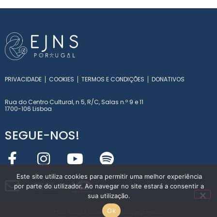
PRIVACIDADE
COOKIES
TERMOS E CONDIÇÕES
DONATIVOS
Rua do Centro Cultural, n 5, R/C, Salas n.º 9 e 11
1700-106 Lisboa
SEGUE-NOS!
Este site utiliza cookies para permitir uma melhor experiência
Y
T
O
L
por parte do utilizador. Ao navegar no site estará a consentir a
INT
E
RN
A
T
I
O
NA
L
sua utilização.
Ok
EJNS 2026 © Todos os direitos reservados